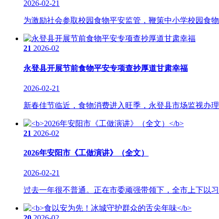
2026-02-21
为激励社会参取校园食物平安监管，鞭策中小学校园食物平
21
2026-02
永登县开展节前食物平安专项查抄厚道甘肃幸福
2026-02-21
新春佳节临近，食物消费进入旺季，永登县市场监视办理局
21
2026-02
2026年安阳市《工做演讲》（全文）
2026-02-21
过去一年很不普通。正在市委顽强带领下，全市上下以习新
20
2026-02