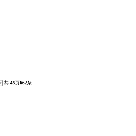
共
45
页
662
条