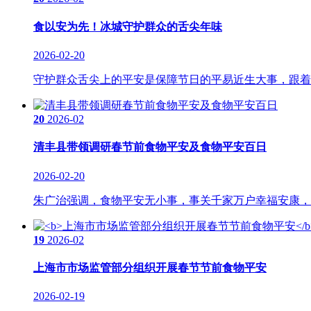
食以安为先！冰城守护群众的舌尖年味
2026-02-20
守护群众舌尖上的平安是保障节日的平易近生大事，跟着春
20
2026-02
清丰县带领调研春节前食物平安及食物平安百日
2026-02-20
朱广治强调，食物平安无小事，事关千家万户幸福安康，事
19
2026-02
上海市市场监管部分组织开展春节节前食物平安
2026-02-19