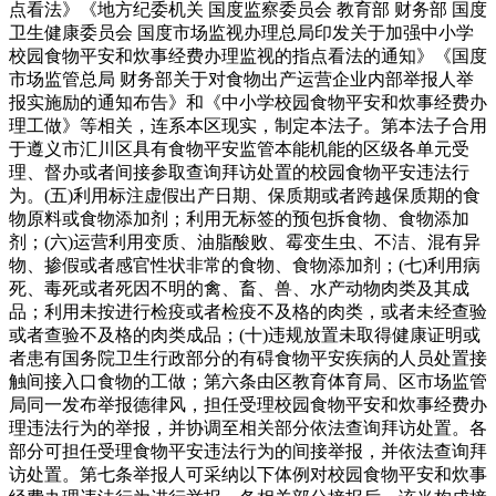
点看法》《地方纪委机关 国度监察委员会 教育部 财务部 国度
卫生健康委员会 国度市场监视办理总局印发关于加强中小学
校园食物平安和炊事经费办理监视的指点看法的通知》《国度
市场监管总局 财务部关于对食物出产运营企业内部举报人举
报实施励的通知布告》和《中小学校园食物平安和炊事经费办
理工做》等相关，连系本区现实，制定本法子。第本法子合用
于遵义市汇川区具有食物平安监管本能机能的区级各单元受
理、督办或者间接参取查询拜访处置的校园食物平安违法行
为。(五)利用标注虚假出产日期、保质期或者跨越保质期的食
物原料或食物添加剂；利用无标签的预包拆食物、食物添加
剂；(六)运营利用变质、油脂酸败、霉变生虫、不洁、混有异
物、掺假或者感官性状非常的食物、食物添加剂；(七)利用病
死、毒死或者死因不明的禽、畜、兽、水产动物肉类及其成
品；利用未按进行检疫或者检疫不及格的肉类，或者未经查验
或者查验不及格的肉类成品；(十)违规放置未取得健康证明或
者患有国务院卫生行政部分的有碍食物平安疾病的人员处置接
触间接入口食物的工做；第六条由区教育体育局、区市场监管
局同一发布举报德律风，担任受理校园食物平安和炊事经费办
理违法行为的举报，并协调至相关部分依法查询拜访处置。各
部分可担任受理食物平安违法行为的间接举报，并依法查询拜
访处置。第七条举报人可采纳以下体例对校园食物平安和炊事