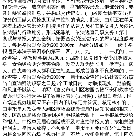
经费办理违法行为进行举报。各相关部分接报后，该当构成接
报受理记实，成立特地案件卷。举报内容涉及其他部分的，要
及时移送举报消息，并构成交代记实。(二)校园食物平安分担
部分的工做人员操纵工做中控制的消息，配头、由所正在单元
或者上级从管部分对间接担任的从管人员和其他义务人员依纪
依法赐与行政处分。形成犯罪的，依法逃查刑事义务！第十二
条赐与举报人的励金额，按照查实的违法行为的严沉程度赐与
励，每起举报励金额为200-2000元。品级分级如下！一级！举
报违反本法子第四条的第三、四、八、九、十、十一项的，一
经查实， 举报励金额为200元；四级！因食物平安变乱导致人
身、食物经检测含无害物质、发卖人群为婴长儿，孕产妇、病
人、白叟等特殊人群和正在社会上形成普遍和不良影响的，一
经查实，举报励金额为2000元。第十线索查询拜访处置部分该
当自查询拜访竣事之日起5个工做日内，对举报现实、励前提
和尺度予以认定，填写《遵义市汇川区校园食物平安和炊事经
费办理违法行为举报了案审批表》(见附件)，提出励看法，区
市场监视办理局应正在7日内予以核定并答复。核定核准的，
由申报单元指定专人到区市场监视办理局打点领取金的相关手
续，区教体局将金间接划拨到申报单元账上，由申报单元发给
举报人。申报单元居心施延或不及时发给举报人的，按相关进
行问责。举报人放弃，不领金的，申报单元要正在5个工做日
内将金退回区市场监视办理局，不然，按相关处置。第十四条