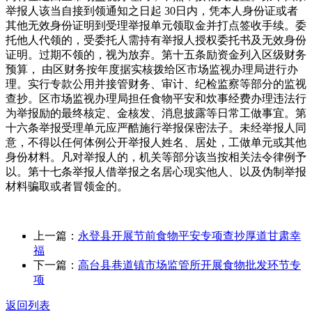
举报人该当自接到领通知之日起 30日内，凭本人身份证或者
其他无效身份证明到受理举报单元领取金并打点签收手续。委
托他人代领的，受委托人需持有举报人授权委托书及无效身份
证明。过期不领的，视为放弃。第十五条励资金列入区级财务
预算， 由区财务按年度据实核拨给区市场监视办理局进行办
理。实行专款公用并接管财务、审计、纪检监察等部分的监视
查抄。区市场监视办理局担任食物平安和炊事经费办理违法行
为举报励的最终核定、金核发、消息披露等日常工做事宜。第
十六条举报受理单元应严酷施行举报保密法子。未经举报人同
意，不得以任何体例公开举报人姓名、居处，工做单元或其他
身份材料。凡对举报人的，机关等部分该当按相关法令律例予
以。第十七条举报人借举报之名居心现实他人、以及伪制举报
材料骗取或者冒领金的。
上一篇：
永登县开展节前食物平安专项查抄厚道甘肃幸
福
下一篇：
高台县巷道镇市场监管所开展食物批发环节专
项
返回列表