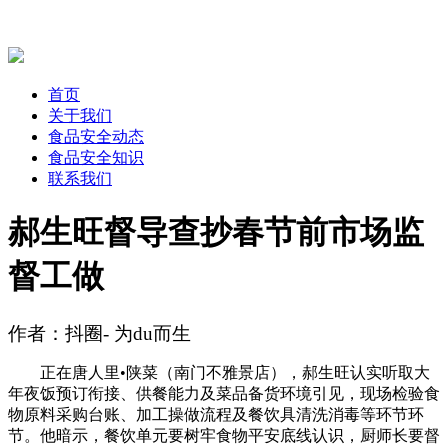
首页
关于我们
食品安全动态
食品安全知识
联系我们
郝生旺督导查抄春节前市场监
督工做
作者：抖圈- 为du而生
正在唐人里•陕菜（南门不雅景店），郝生旺认实听取大
年夜饭预订衔接、供餐能力及菜品备货环境引见，现场检验食
物原料采购台账、加工操做流程及餐饮具清洗消毒等环节环
节。他暗示，餐饮单元要树牢食物平安底线认识，厨师长要督