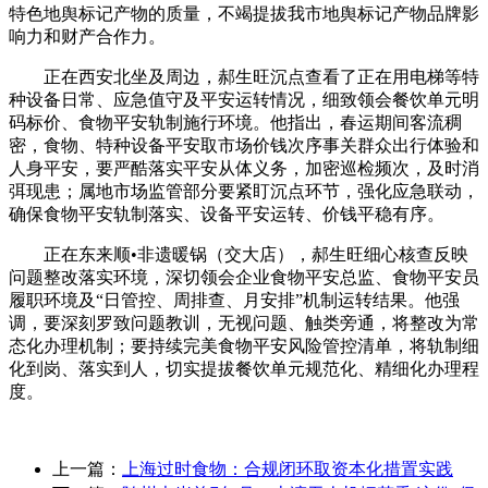
特色地舆标记产物的质量，不竭提拔我市地舆标记产物品牌影
响力和财产合作力。
正在西安北坐及周边，郝生旺沉点查看了正在用电梯等特
种设备日常、应急值守及平安运转情况，细致领会餐饮单元明
码标价、食物平安轨制施行环境。他指出，春运期间客流稠
密，食物、特种设备平安取市场价钱次序事关群众出行体验和
人身平安，要严酷落实平安从体义务，加密巡检频次，及时消
弭现患；属地市场监管部分要紧盯沉点环节，强化应急联动，
确保食物平安轨制落实、设备平安运转、价钱平稳有序。
正在东来顺•非遗暖锅（交大店），郝生旺细心核查反映
问题整改落实环境，深切领会企业食物平安总监、食物平安员
履职环境及“日管控、周排查、月安排”机制运转结果。他强
调，要深刻罗致问题教训，无视问题、触类旁通，将整改为常
态化办理机制；要持续完美食物平安风险管控清单，将轨制细
化到岗、落实到人，切实提拔餐饮单元规范化、精细化办理程
度。
上一篇：
上海过时食物：合规闭环取资本化措置实践