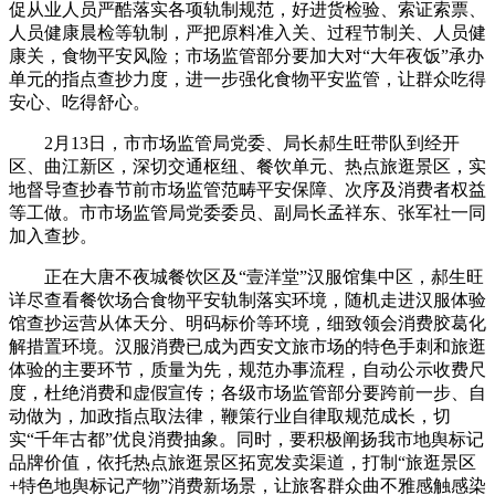
促从业人员严酷落实各项轨制规范，好进货检验、索证索票、
人员健康晨检等轨制，严把原料准入关、过程节制关、人员健
康关，食物平安风险；市场监管部分要加大对“大年夜饭”承办
单元的指点查抄力度，进一步强化食物平安监管，让群众吃得
安心、吃得舒心。
2月13日，市市场监管局党委、局长郝生旺带队到经开
区、曲江新区，深切交通枢纽、餐饮单元、热点旅逛景区，实
地督导查抄春节前市场监管范畴平安保障、次序及消费者权益
等工做。市市场监管局党委委员、副局长孟祥东、张军社一同
加入查抄。
正在大唐不夜城餐饮区及“壹洋堂”汉服馆集中区，郝生旺
详尽查看餐饮场合食物平安轨制落实环境，随机走进汉服体验
馆查抄运营从体天分、明码标价等环境，细致领会消费胶葛化
解措置环境。汉服消费已成为西安文旅市场的特色手刺和旅逛
体验的主要环节，质量为先，规范办事流程，自动公示收费尺
度，杜绝消费和虚假宣传；各级市场监管部分要跨前一步、自
动做为，加政指点取法律，鞭策行业自律取规范成长，切
实“千年古都”优良消费抽象。同时，要积极阐扬我市地舆标记
品牌价值，依托热点旅逛景区拓宽发卖渠道，打制“旅逛景区
+特色地舆标记产物”消费新场景，让旅客群众曲不雅感触感染