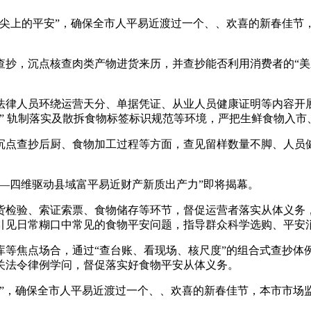
上的平安”，确保全市人平易近渡过一个、、欢喜的新春佳节
，沉点核查肉类产物进货来历，并查抄能否利用消费者的“美
律人员环绕运营天分、单据凭证、从业人员健康证明等内容开展
” 轨制落实及散拆食物标签标识规范等环境，严把生鲜食物入市
点查抄后厨、食物加工过程等方面，查见留样数量不脚、人员健
——四维驱动县域富平易近财产新质出产力”即将揭幕。
检验、索证索票、食物储存等环节，督促运营者落实从体义务，
引见日常糊口中常见的食物平安问题，指导群众科学选购、平安
焦点场合，通过“查台账、看现场、核尺度”的组合式查抄体例
关法令律例学问，督促落实好食物平安从体义务。
，确保全市人平易近渡过一个、、欢喜的新春佳节，本市市场