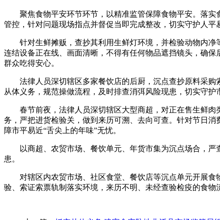
聚焦食物平安环节环节，以精准监管保障食物平安。落实食物
管控，针对问题现场指点并督促当即完成整改，切实守护人平
针对生鲜摊贩，查抄其利用生鲜灯环境，并检验动物内净等产
连结设备正在线、画面清晰，不得有任何物品遮挡镜头，确保
群众吃得安心。
法律人员深切辖区多家餐饮店的后厨，沉点查抄原料采购索
从体义务，规范操做流程，及时排查消弭风险现患，切实守护
春节前夜，法律人员深切辖区大型商超，对正在售生鲜肉类
务，严把进货检验关，做到来历可溯、去向可查。针对节日消
障市平易近“舌尖上的年味”无忧。
以商超、农贸市场、餐饮单元、年货市集为沉点场合，严查
患。
对辖区内农贸市场、社区食堂、餐饮店等沉点单元开展食物平
验、索证索票轨制落实环境，来历不明、未经查验检疫的食物