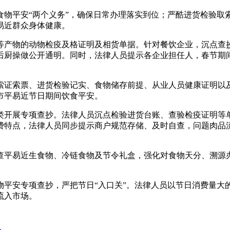
平安“两个义务”，确保日常办理落实到位；严酷进货检验取
易近群众身体健康。
物的动物检疫及格证明及相货单据。针对餐饮企业，沉点查抄
后厨操做公开通明。同时，法律人员提示各企业担任人，春节期
证索票、进货检验记实、食物储存前提、从业人员健康证明以及
市平易近节日期间饮食平安。
开展专项查抄。法律人员沉点检验进货台账、查验检疫证明等单
费特点，法律人员同步提示商户规范存储、及时自查，问题肉品
平易近生食物、冷链食物及节令礼盒，强化对食物天分、溯源办
安专项查抄，严把节日“入口关”。法律人员以节日消费量大
流入市场。