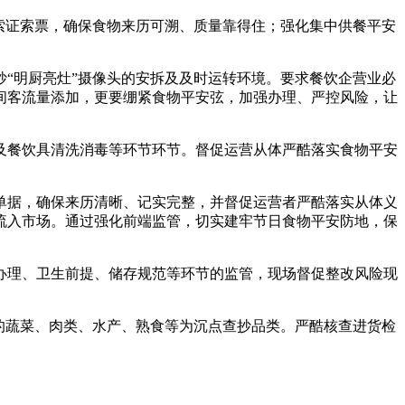
索证索票，确保食物来历可溯、质量靠得住；强化集中供餐平安
“明厨亮灶”摄像头的安拆及及时运转环境。要求餐饮企营业必
间客流量添加，更要绷紧食物平安弦，加强办理、严控风险，让
餐饮具清洗消毒等环节环节。督促运营从体严酷落实食物平安
据，确保来历清晰、记实完整，并督促运营者严酷落实从体义
流入市场。通过强化前端监管，切实建牢节日食物平安防地，保
理、卫生前提、储存规范等环节的监管，现场督促整改风险现
的蔬菜、肉类、水产、熟食等为沉点查抄品类。严酷核查进货检