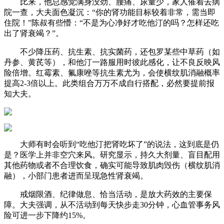
比来，他总感觉满身没劲、腰痛、尿量少，家人催着去病
院一查，大夫面色凝沉：“你的肾功能目标较着非常，需当即
住院！”陈叔有些懵：“不是为心净好才吃他汀的吗？怎样还吃
出了肾衰竭？”。
不少降压药、抗生素、抗实菌药，还包罗某些中草药（如
丹参、黄芪等），和他汀一路服用时彼此感化，让不良反映风
险倍增。红霉素、氟康唑等抗生素尤为，会使横纹肌消融概率
提高2-3倍以上。此类组合万万不成自行搭配，必然要提前报
知大夫。
大师有时会听到“吃他汀把肾吃坏了”的说法，这到底是仍
是？医学上并非空穴来风。研究显示，持久大剂量、盲目配用
其他药物或者不合理饮食，确实可能导致肌肉毁伤（横纹肌消
融），小部门患者进而呈现急性肾衰竭。
戒烟限酒、纪律做息、恰当活动，是放大药效的主要保
障。大夫强调，从不活动到每天快步走30分钟，心血管事务风
险可进一步下降约15%。