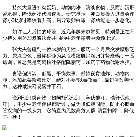
持久大量进补肉蛋奶、动物内净、清淡食物，反而加沉肝
肾承担，降低药物代谢速度。研究显示，卵白质摄入过量会使
肾小球滤过率较着升高，易导致卵白尿、肾功能进一步恶化。
如许让人后怕的环境，近几年越来越常见，特别是正在不
少持久用药却忽略饮食共同的中老年患者中频频上演。
张大夫曾碰到一位49岁的男性，服药一个月后突发腰酸乏
力、尿液变色，最终确诊为急性横纹肌消融归并肾衰竭，一番
逃询，首恶竟是葡萄柚汁搭配降脂药，加沉了药物代谢承担。
食谱偏清淡、低脂、平衡炊事。戒掉夜宵油炸、动物内
净，添加蔬菜杂粮比沉。绝对不要“以毒攻毒”，靠进补改善体
力，这种做法容易落井下石。
说到他汀类药物（如阿托伐他汀、辛伐他汀、瑞舒伐他
汀），不少中老年伴侣都听过，做为降低胆固醇、防止心脑血
管疾病的一线从力，它简直为无数高危人群“清雷扫障”，降低
了心梗！