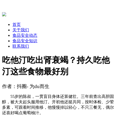
首页
关于我们
食品安全动态
食品安全知识
联系我们
吃他汀吃出肾衰竭？持久吃他
汀这些食物最好别
作者：抖圈- 为du而生
55岁的陈叔，一贯盲目身体还算健壮。三年前查出高胆固
醇，被大夫起头服用他汀。开初他还挺共同，按时体检、少荤
多素，可跟着时间推移，他慢慢掉以轻心，不只三餐无，偶尔
还喜好喝点葡萄柚汁。