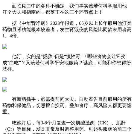
面临糊口中的各种不确定，我们事实该若何科学服用他
汀？大夫和指南的，都落正在这三个环节点上！
据《中华肾净病》2023年报道，65岁以上长年服用他汀类
药物且肾功能根本较差者，发生肾毁伤的风险比同龄未用者高
1。4倍。
他汀，实的是“拯救”仍是“慢性毒”？哪些食物会让它变
成“白吃”？又该若何科学平安地服药？谜底，可能和你想得纷
歧样。
有新药插手，必需提前问大夫。自动奉告目前服用的所有
药物和保健品，切忌擅自换药、叠加食疗，高风险人群更要隆
重。
吃他汀后，每3-6个月复查一次肌酸激酶（CK）、肌酐
（Cr）等目标，发觉非常及时调整用药。刚起头服药的前三个