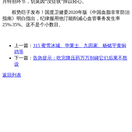
月特别环节，切莫因“没症状”掉以轻心。
权势巨子发布！国度卫健委2020年版《中国血脂非常防治
指南》明白指出，纪律服用他汀能削减心血管事务发生率
25%-35%。这不是个小数目。
上一篇：
315 蜜雪冰城、华莱士、九田家、杨铭宇黄焖
鸡等
下一篇：
告急提示：吃完降压药万万别碰它们后果不胜
设
返回列表
关于我们
食品安全动态
食品安全知识
联系我们