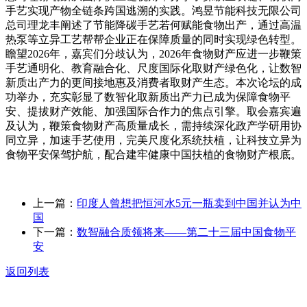
手艺实现产物全链条跨国逃溯的实践。鸿昱节能科技无限公司
总司理龙丰阐述了节能降碳手艺若何赋能食物出产，通过高温
热泵等立异工艺帮帮企业正在保障质量的同时实现绿色转型。
瞻望2026年，嘉宾们分歧认为，2026年食物财产应进一步鞭策
手艺通明化、教育融合化、尺度国际化取财产绿色化，让数智
新质出产力的更间接地惠及消费者取财产生态。本次论坛的成
功举办，充实彰显了数智化取新质出产力已成为保障食物平
安、提拔财产效能、加强国际合作力的焦点引擎。取会嘉宾遍
及认为，鞭策食物财产高质量成长，需持续深化政产学研用协
同立异，加速手艺使用，完美尺度化系统扶植，让科技立异为
食物平安保驾护航，配合建牢健康中国扶植的食物财产根底。
上一篇：
印度人曾想把恒河水5元一瓶卖到中国并认为中
国
下一篇：
数智融合质领将来——第二十三届中国食物平
安
返回列表