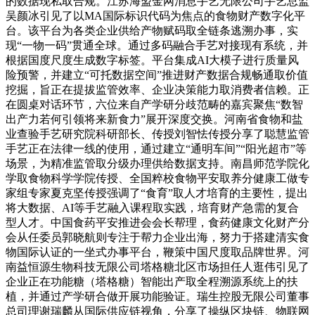
的数据现私取合规。江苏海盟金网消息手艺无限公司手艺总监
吴颜冰引见了以MA国际标识代码为焦点的食物财产数字化平
台。该平台为各类企业供给产物赋码取全链条逃溯办事，实
现“一物一码”贯通全球。通过多码融合手艺对接现有系统，并
根据国度尺度生成数字标签。平台集成AI大模子进行质量风
险预警，并建立“可托数据空间”推进财产数据合规畅通取价值
挖掘，旨正在提拔监管效率、企业决策能力取消费者信赖。正
在圆桌对话环节，六位来自产学研分歧范畴的嘉宾聚焦“数智
出产力若何引领将来新食力”展开深度交换。河南省食物和盐
业查验手艺研究院科研部长、传授刘智怯传授分享了聪慧监管
手艺正在法律一线的使用，通过建立“通明车间”“阳光超市”等
场景，为精准监管取分级办理供给数据支持。南昌师范学院化
学取食物科学学院传授、全国粹校食物平安取养分健康工做专
家组专家夏克坚传授强调了“食育”取人才培育的主要性，提出
将大数据、AI等手艺融入课程取实践，培育财产急需的复合
型人才。中国食药平安推进会会长帮理，食药健康文化财产分
会从任委员郭晓航则专注于帮力企业出海，努力于搭建清实食
物国际认证的一坐式办事平台，鞭策中国尺度取品牌世界。河
南益恒源生物科技无限公司塔格糖北区市场担任人逛伟引见了
企业正在功能糖（塔格糖）智能出产取全程溯源系统上的扶
植，并通过产学研合做开展功能验证。瑞生控股无限公司董事
总司理谢瑞麟从国际供应链视角，分享了操纵区块链、物联网