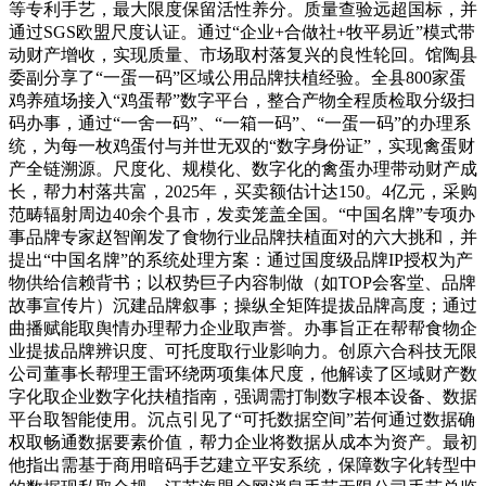
等专利手艺，最大限度保留活性养分。质量查验远超国标，并
通过SGS欧盟尺度认证。通过“企业+合做社+牧平易近”模式带
动财产增收，实现质量、市场取村落复兴的良性轮回。馆陶县
委副分享了“一蛋一码”区域公用品牌扶植经验。全县800家蛋
鸡养殖场接入“鸡蛋帮”数字平台，整合产物全程质检取分级扫
码办事，通过“一舍一码”、“一箱一码”、“一蛋一码”的办理系
统，为每一枚鸡蛋付与并世无双的“数字身份证”，实现禽蛋财
产全链溯源。尺度化、规模化、数字化的禽蛋办理带动财产成
长，帮力村落共富，2025年，买卖额估计达150。4亿元，采购
范畴辐射周边40余个县市，发卖笼盖全国。“中国名牌”专项办
事品牌专家赵智阐发了食物行业品牌扶植面对的六大挑和，并
提出“中国名牌”的系统处理方案：通过国度级品牌IP授权为产
物供给信赖背书；以权势巨子内容制做（如TOP会客堂、品牌
故事宣传片）沉建品牌叙事；操纵全矩阵提拔品牌高度；通过
曲播赋能取舆情办理帮力企业取声誉。办事旨正在帮帮食物企
业提拔品牌辨识度、可托度取行业影响力。创原六合科技无限
公司董事长帮理王雷环绕两项集体尺度，他解读了区域财产数
字化取企业数字化扶植指南，强调需打制数字根本设备、数据
平台取智能使用。沉点引见了“可托数据空间”若何通过数据确
权取畅通数据要素价值，帮力企业将数据从成本为资产。最初
他指出需基于商用暗码手艺建立平安系统，保障数字化转型中