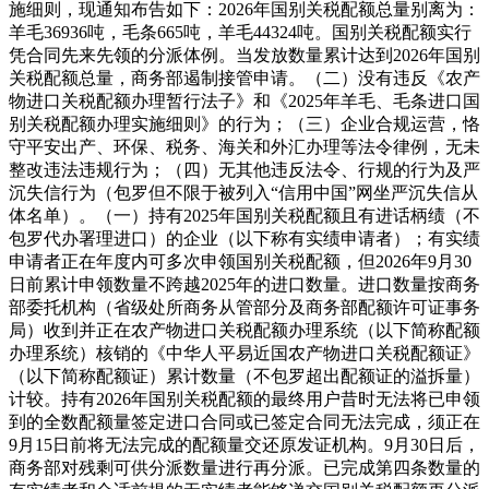
施细则，现通知布告如下：2026年国别关税配额总量别离为：
羊毛36936吨，毛条665吨，羊毛44324吨。国别关税配额实行
凭合同先来先领的分派体例。当发放数量累计达到2026年国别
关税配额总量，商务部遏制接管申请。（二）没有违反《农产
物进口关税配额办理暂行法子》和《2025年羊毛、毛条进口国
别关税配额办理实施细则》的行为；（三）企业合规运营，恪
守平安出产、环保、税务、海关和外汇办理等法令律例，无未
整改违法违规行为；（四）无其他违反法令、行规的行为及严
沉失信行为（包罗但不限于被列入“信用中国”网坐严沉失信从
体名单）。（一）持有2025年国别关税配额且有进话柄绩（不
包罗代办署理进口）的企业（以下称有实绩申请者）；有实绩
申请者正在年度内可多次申领国别关税配额，但2026年9月30
日前累计申领数量不跨越2025年的进口数量。进口数量按商务
部委托机构（省级处所商务从管部分及商务部配额许可证事务
局）收到并正在农产物进口关税配额办理系统（以下简称配额
办理系统）核销的《中华人平易近国农产物进口关税配额证》
（以下简称配额证）累计数量（不包罗超出配额证的溢拆量）
计较。持有2026年国别关税配额的最终用户昔时无法将已申领
到的全数配额量签定进口合同或已签定合同无法完成，须正在
9月15日前将无法完成的配额量交还原发证机构。9月30日后，
商务部对残剩可供分派数量进行再分派。已完成第四条数量的