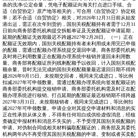
条的洗净/公定命量，凭电子配额证向海关打点进口手续。合
适《自贸协定》原产地等相关的，可合用《自贸协定》协定税
率；若不合适《自贸协定》相关，对2026年12月31日前从始发
港出运，需正在次年到货的，国别关税配额持有者需于12月31
日前向商务部委托机构提交拆船单证及无效配额证申请延期，
延期的配额证无效期最迟不跨越2027年2月28日。（一）正在
配额证无效期内，国别关税配额持有者未利用或未用完已申领
的配额，需通过配额办理系统提交退回申请。商务部委托机构
及时将已利用数量正在配额办理系统中核销并退回未利用数
量。商务部将配额证所列残剩配额予以收回，计入国别关税配
额余量。昔时无法完成的国别关税配额量最迟退回日期不得跨
越2026年9月15日。未按期交回者，视同未完成进口，等比例
扣减2027年可申领数量。需通过配额办理系统向签发配额证的
商务部委托机构提交核销申请。商务部委托机构需及时正在配
额办理系统进行核销。打点延期的配额证最迟核销期不得跨越
2027年3月31日。未按期核销者，视同未完成进口，等比例扣
减2027年可申领数量。申请企业对其提交申请材料和消息的实
正在性承担从体义务，不得有任何坦白或供给虚假消息，经核
查确定申报材料和消息不失实的，不予受理其国别关税配额的
申请。对伪制合同或相关材料骗取配额证的，商务部及其委托
机构两年内不再受理其国别关税配额的申请。变制或者买卖配