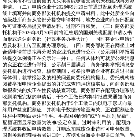
有实绩者和合适前提的无实绩者能够递交国别关税配额再分派
申请。（二）申请企业于2026年9月20日前通过配额办理系统
线上填写并向商务部委托机构提交申请材料，此中处所企业向
省级处所商务从管部分提交申请材料，地方企业向商务部配额
许可证事务局提交申请材料。过期不再领受。（三）商务部委
托机构于2026年9月30日前将汇总后的国别关税配额申请以书
面形式送达商务部（行政事务办事大厅），同时将企业申请消
息及材料上传至配额办理系统。（四）商务部将正在网坐上对
合适申请前提拟再分派的企业消息进行公示（公示期和举报看
法提交体例将正在公示时一并）。任何从体均可就所公示消息
的实正在性进行举报。公示刻日届满后，商务部将举报消息交
委托机构进行核查。核查期间，被举报申请企业有权通过书面
等体例，就举报涉及的相关问题向委托机构提出。委托机构核
阅被举报申请企业提出的并完成查询拜访核实后，向商务部就
举报看法的实正在性反馈核查环境。商务部正在配额办理系统
收到填报完整的申请后，于5个工做日内将审批成果通知商务
部委托机构。商务部委托机构于5个工做日内以电子形式向最
终用户签发配额证，并将电子数据传输至海关。正在配额证备
注栏中需明白标注“羊毛、毛条国别配额”或“羊毛国别配额”，
配额证面显示数量为洗净/公定命量。过时未利用的，配额办
理系统将收回申请数量，并响应扣减该企业昔时可申领数量。
国别关税配额持有者进口时，应据实向海关申报进口羊毛、毛