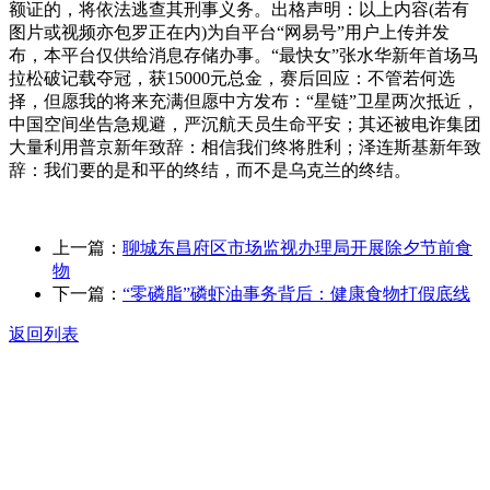
额证的，将依法逃查其刑事义务。出格声明：以上内容(若有
图片或视频亦包罗正在内)为自平台“网易号”用户上传并发
布，本平台仅供给消息存储办事。“最快女”张水华新年首场马
拉松破记载夺冠，获15000元总金，赛后回应：不管若何选
择，但愿我的将来充满但愿中方发布：“星链”卫星两次抵近，
中国空间坐告急规避，严沉航天员生命平安；其还被电诈集团
大量利用普京新年致辞：相信我们终将胜利；泽连斯基新年致
辞：我们要的是和平的终结，而不是乌克兰的终结。
上一篇：
聊城东昌府区市场监视办理局开展除夕节前食
物
下一篇：
“零磷脂”磷虾油事务背后：健康食物打假底线
返回列表
关于我们
食品安全动态
食品安全知识