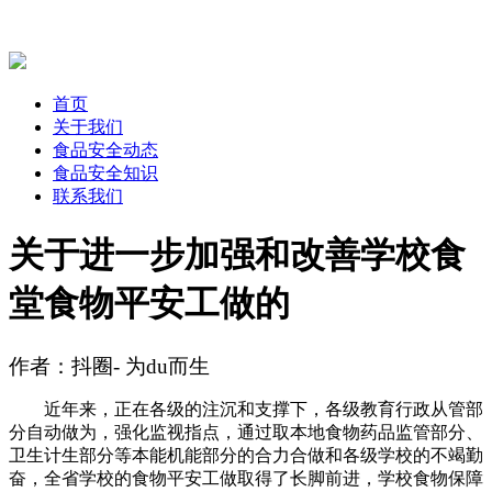
首页
关于我们
食品安全动态
食品安全知识
联系我们
关于进一步加强和改善学校食
堂食物平安工做的
作者：抖圈- 为du而生
近年来，正在各级的注沉和支撑下，各级教育行政从管部
分自动做为，强化监视指点，通过取本地食物药品监管部分、
卫生计生部分等本能机能部分的合力合做和各级学校的不竭勤
奋，全省学校的食物平安工做取得了长脚前进，学校食物保障