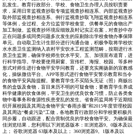
乱发生。教育行政部分、学校、食物卫生办理人员按职责要
求，采用日常监视查抄取专项监视查抄相连系、内部监视查抄
取外部监视查抄相连系、例行监视查抄取飞翔监视查抄相连系
等体例，全过程、全方位监管学校食堂、供餐单元的食物出产
加工制做。监视查抄环境应细致及时记实正在案，对查抄中存
正在问题多或同类问题多次发生的应剔除出学校食物办事保障
单元。自动取卫生计生部分进行沟通合做，积极争取将学校饮
水水质卫生监测纳入农村平安饮水工程监测范畴，按期进行水
质卫生监测，确保学校师生饮水平安。五、加强宣布道育，进
行科学指导。学校要使用厨窗、宣传栏、海报、校园、等多种
形式对师生进行食物平安学问教育，还要充实阐扬新的宣教感
化，操纵微信平台、APP等形式进行食物平安警示教育和当令
的食物平安风险提醒。要教育学生不买陌头无证（照）商贩出
售的盒饭及食物，盲目来历不明的可疑食物；要教育学生养成
科学健康的饮食体例，平安卫生的优良饮食习惯，防止各类食
物中毒事务和食源性疾患变乱的发生。省食药监局将于近期组
织开展校园及其周边食物平安“春雨步履”和2015年度管理校园
及其周边“餐桌污染”工做，各地教育行政部分和学校要积极共
同步履，自动跟进，配合营制优良的学校食物平安。为确保最
佳浏览结果，您利用以下浏览器版本：IE浏览器9。0版本及以
上； 谷歌浏览器 63版本及以上； 360浏览器9。1版本及以