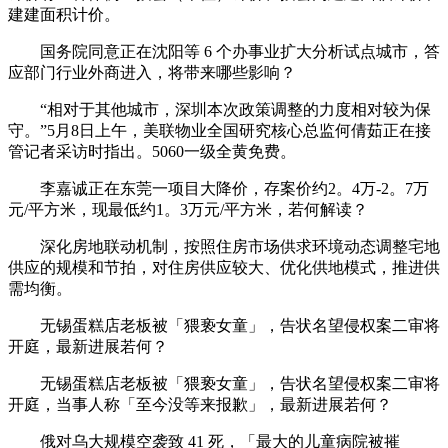
建建面积计价。
国务院同意正在沈阳等 6 个办事业扩大分析试点城市，答
应部门行业外商进入，将带来哪些影响？
“相对于其他城市，深圳本次政策调整的力度相对较为保
守。”5月8日上午，美联物业全国研究核心总监何倩茹正在接
管记者采访时指出。5060一级全黄免费。
李嘉诚正在东莞一项目大降价，存案价约2。4万-2。7万
元/平方米，现最低约1。3万元/平方米，若何解读？
深化房地联动机制，按照住房市场供求环境动态调整宅地
供应的规模和节拍，对住房供应较大、优化供地模式，推进供
需均衡。
无锡蛋糕店老板被「猥亵女童」，告状名望侵权案二审将
开庭，最新进展若何？
无锡蛋糕店老板被「猥亵女童」，告状名望侵权案二审将
开庭，当事人称「至今没等来报歉」，最新进展若何？
俄对乌大规模空袭致 41 死，「最大的儿童病院被摧