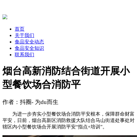
首页
关于我们
食品安全动态
食品安全知识
联系我们
烟台高新消防结合街道开展小
型餐饮场合消防平
作者：抖圈- 为du而生
为进一步夯实小型餐饮场合消防平安根本，保障群命财富
平安，日前，烟台高新区消防救援大队结合马山街道处事处对
辖区内小型餐饮场合开展消防平安“指点+培训”。