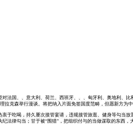
对法国、、意大利、荷兰、西班牙、、、匈牙利、奥地利、比利
总理拉克森举行漫谈。将把纳入片面免签国度范畴，但愿新方为
衷于吃喝，持久屡次接管宴请，违规接管旅逛、健身等勾当放置
执纪法律勾当；甘于被“围猎”，把组织付与的当做谋取的东西，