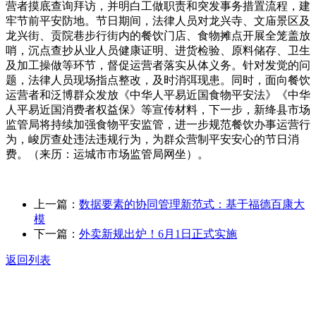
营者摸底查询拜访，并明白工做职责和突发事务措置流程，建
牢节前平安防地。节日期间，法律人员对龙兴寺、文庙景区及
龙兴街、贡院巷步行街内的餐饮门店、食物摊点开展全笼盖放
哨，沉点查抄从业人员健康证明、进货检验、原料储存、卫生
及加工操做等环节，督促运营者落实从体义务。针对发觉的问
题，法律人员现场指点整改，及时消弭现患。同时，面向餐饮
运营者和泛博群众发放《中华人平易近国食物平安法》《中华
人平易近国消费者权益保》等宣传材料，下一步，新绛县市场
监管局将持续加强食物平安监管，进一步规范餐饮办事运营行
为，峻厉查处违法违规行为，为群众营制平安安心的节日消
费。（来历：运城市市场监管局网坐）。
上一篇：
数据要素的协同管理新范式：基于福德百康大
模
下一篇：
外卖新规出炉！6月1日正式实施
返回列表
关于我们