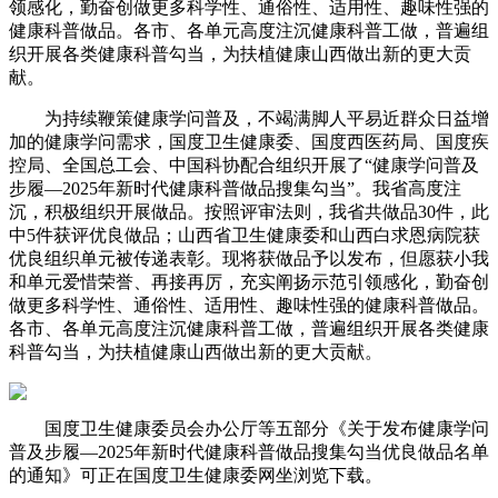
领感化，勤奋创做更多科学性、通俗性、适用性、趣味性强的
健康科普做品。各市、各单元高度注沉健康科普工做，普遍组
织开展各类健康科普勾当，为扶植健康山西做出新的更大贡
献。
为持续鞭策健康学问普及，不竭满脚人平易近群众日益增
加的健康学问需求，国度卫生健康委、国度西医药局、国度疾
控局、全国总工会、中国科协配合组织开展了“健康学问普及
步履—2025年新时代健康科普做品搜集勾当”。我省高度注
沉，积极组织开展做品。按照评审法则，我省共做品30件，此
中5件获评优良做品；山西省卫生健康委和山西白求恩病院获
优良组织单元被传递表彰。现将获做品予以发布，但愿获小我
和单元爱惜荣誉、再接再厉，充实阐扬示范引领感化，勤奋创
做更多科学性、通俗性、适用性、趣味性强的健康科普做品。
各市、各单元高度注沉健康科普工做，普遍组织开展各类健康
科普勾当，为扶植健康山西做出新的更大贡献。
国度卫生健康委员会办公厅等五部分《关于发布健康学问
普及步履—2025年新时代健康科普做品搜集勾当优良做品名单
的通知》可正在国度卫生健康委网坐浏览下载。