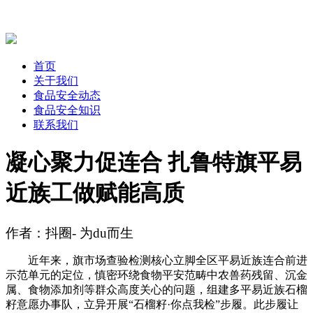
首页
关于我们
食品安全动态
食品安全知识
联系我们
凝心聚力促连合 扎鲁特旗平易
近族工做赋能高质
作者：抖圈- 为du而生
近年来，旗市场查验检测核心立脚全区平易近族连合前进
示范单元的定位，慎密环绕食物平安范畴中农兽药残留、沉金
属、食物添加剂等群众高度关心的问题，组建多平易近族石榴
籽意愿办事队，立异开展“石榴籽·你点我检”步履。此步履让