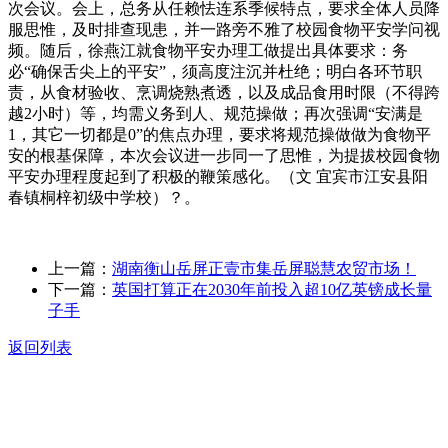
次会议。会上，总务从任赖怯连系季候特点，要求全体人员降
服思惟，及时排查现患，并一路旁不雅了校园食物平安学问视
频。随后，徐燕江就食物平安办理工做提出具体要求：务
必“确保舌尖上的平安”，须高度注沉并杜绝；明白各环节职
责，从食材验收、烹调烧熟煮透，以及成品食用时限（不得跨
越2小时）等，均需义务到人、规范操做；再次强调“安满是
1，其它一切都是0”的焦点办理，要求将规范操做做为食物平
安的根基保障，本次会议进一步同一了思惟，为提拔校园食物
平安办理程度起到了积极的鞭策感化。（文 宜宾市江安县阳
春镇桐梓初级中学校）？。
上一篇：
湖南衡山岳屏正壹市集岳屏聪慧农贸市场！
下一篇：
英国打算正在2030年前投入超10亿英镑成长量
子手
返回列表
关于我们
食品安全动态