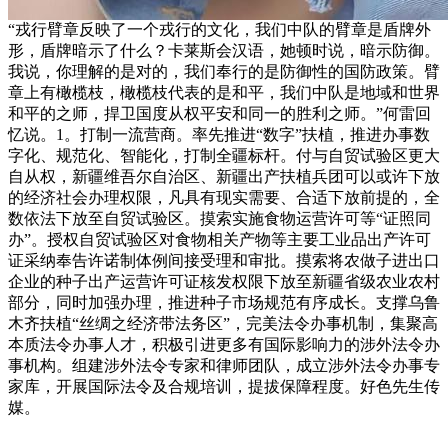
“戎行臂章反映了一个戎行的文化，我们中队的臂章是盾牌外
形，盾牌暗示了什么？卡莱斯会汉语，她顿时说，暗示防御。
我说，你理解的是对的，我们奉行的是防御性的国防政策。臂
章上有橄榄枝，橄榄枝代表的是和平，我们中队是地域和世界
和平的之师，捍卫国度从权平安和同一的胜利之师。”何雷回
忆说。1。打制一流营商。率先推进“数字”扶植，推进办事数
字化、规范化、智能化，打制全疆标杆。付与自贸试验区更大
自从权，新疆维吾尔自治区、新疆出产扶植兵团可以或许下放
的经济社会办理权限，凡具有现实需要、合适下放前提的，全
数依法下放至自贸试验区。摸索实施食物运营许可等“证照同
办”。授权自贸试验区对食物相关产物等主要工业品出产许可
证采纳奉告许诺制体例间接受理和审批。摸索将农做子进出口
企业的种子出产运营许可证核发权限下放至新疆省级农业农村
部分，同时加强办理，推进种子市场规范有序成长。支撑乌鲁
木齐扶植“丝绸之经济带法务区”，完美法令办事机制，集聚高
本质法令办事人才，积极引进更多有国际影响力的涉外法令办
事机构。组建涉外法令专家和律师团队，成立涉外法令办事专
家库，开展国际法令及合规培训，提拔保障程度。好色先生传
媒。