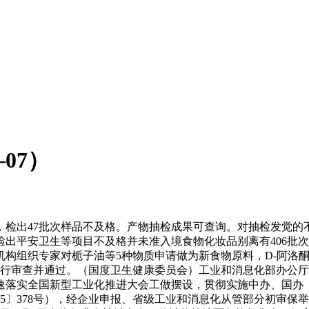
07）
，检出47批次样品不及格。产物抽检成果可查询。对抽检发觉的
节检出平安卫生等项目不及格并未准入境食物化妆品别离有406批
构组织专家对栀子油等5种物质申请做为新食物原料，D-阿洛酮糖
行审查并通过。（国度卫生健康委员会）工业和消息化部办公厅关
，加速落实全国新型工业化推进大会工做摆设，贯彻实施中办、国
25〕378号），经企业申报、省级工业和消息化从管部分初审保