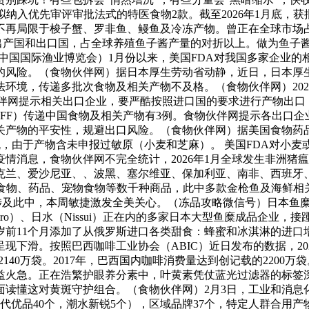
，拟纳入优先审评审批法式的特医食物2款。截至2026年1月底，获
不再局限于梭子蟹、罗非鱼、鳗鱼及冷冻产物。曾正在全球市场
出产国和出口国，占全球养殖鱼子酱产量的对折以上。做为鱼子酱次
（中国国际渔业博览会）1月份以来，美国FDA对我国多家企业
的风险。（食物伙伴网）据日本厚生劳动省动静，近日，日本厚
，传递多批次食物及相关产物不及格。（食物伙伴网）2026年2
食物伙伴网提示相关出口企业，要严酷按照进口国的要求进行产物出
ASFF）传递中国食物及相关产物有3例。食物伙伴网提示各出
物的平安性，规避出口风险。（食物伙伴网）据美国食物药品监视办
国进口的鳗鱼丸，由于产物含未申报过敏原（小麦和芝麻）。 美国FD
息，食物伙伴网不完全统计，2026年1月全球发生非洲猪瘟疫情
克兰、爱沙尼亚、、波黑、塞尔维亚、保加利亚、南非、西班牙
食物、药品、宠物食物等数千种商品，此中多款金枪鱼及海鲜相关产
名品牌被确认涉及此中，本周敏捷激发全美关心。（冻品攻略微信号）日
chiro）、日水（Nissui）正在内的多家日本大型鱼糜成品
前11个月添加了从俄罗斯进口各类甜食：蜂蜜和冰淇淋的进口增
滑。按照巴西咖啡工业协会（ABIC）近日发布的数据，2024
25年的2140万袋。2017年，巴西国内咖啡消费量达到创记载的2
益火急。正在浩繁护眼养分素中，叶黄素凭仗蓝光过滤器的标签
面读懂这对黄斑守护组合。（食物伙伴网）2月3日，工业和消息化
时代优品40个，潮水新锐5个），区域品牌37个，特定人群合用