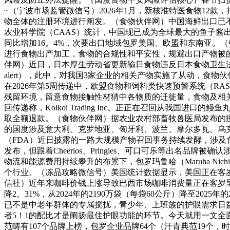
~（宁波市场监管微信号）2026年1月，新核准特医食物12款
物全体的注册环境进行阐发。（食物伙伴网）中国海鲜出口已
农业科学院（CAAS）统计，中国现已成为全球最大的鱼子酱
同比增加16。4%，次要出口地域包罗美国、欧盟和东南亚。
进行食物出产加工，食物的合规性和平安性，规避出口产物被
伴网）近日，日本厚生劳动省更新输日食物违反日本食物卫生法环境
alert），此中，对我国3家企业的相关产物实施了从动，
在2026年第5周传递中，欧盟食物和饲料类快速预警系统（R
残留环境，留意食物接触性材猜中各物质的迁徙量，食物及相关产
回传递称，Koikoi Trading Inc。正正在召回从我
取全额退款。（食物伙伴网）据农业农村部畜牧兽医局发布的疫情消
的国度涉及意大利、克罗地亚、匈牙利、波兰、摩尔多瓦、乌
（FDA）近日披露的一路大规模产物召回事务持续发酵，涉及
发布，但跟着Cheerios、Pringles、可口可乐等出
物流和能源费用持续攀升的布景下，包罗玛鲁哈（Maruha Ni
个行业。（冻品攻略微信号）美国统计数据显示，美国正在客岁
信社）近年来咖啡价钱上涨导致巴西市场咖啡消费量正在客岁呈现下
降2。31%，从2024年的2190万袋（每袋60公斤）降至20
已不是中老年群体的专属搅扰，青少年、上班族的护眼需求日
者5！1的配比才是阐扬最佳护眼功能的环节。今天就用一文全
范畴有107个品牌上榜，包罗企业品牌64个（汗青典范19个，