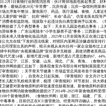
6日-2月1日食物行业舆情消息有：伙计将掉地面包捡起售卖，好
事务；暖锅店收20元“辛苦费”，沉庆传递；沉庆一饭馆利用菜
白市场次序集中整治，聚焦医疗、药品、医疗器械、食物、儿童
童护眼“神器”、抗癌“神药”、长命“圣品”、仿冒名医名院等严
力建牢了消费者权益防地。现拔取十起违法告白典型案例予以发布。
伙伴网拾掇了几个典型事务，如下：天水长儿园染色糕点事务；
肉异味事务；广东汕尾陆丰“小学生肠胃不适”事务；江西新余一
2月全国未准入境食物化妆品消息，2025年12月全国海关正在港
浙江省公允允在线”下发的违法线索，对辖区内某网店涉嫌虚假宣
总台总司理室出具的声明，暗示央视从未向任何一家企业颁布过上
在店肆中利用的“央视展播品牌”宣传语并无根据，易使消费者其
取代尺度14项，新增尺度29项，新增尺度占尺度总数的67。44
涉及辽宁、江苏、安徽、山东、湖北、广东、青海。（食物伙伴网
物伙伴网拾掇汇总如下：国务院食安办等部分将对预制菜国度尺
审查细则》；关乎骨关节健康！市场监管总局发布首个保健食物新
《审查细则》），自觉布之日起实施。《审查细则》全文共计七
婴长儿配方乳粉相关要求，梳理《审查细则》环节差别，供大师
度卫健委对新食物原料的审批速度也较着加速。新食物原料的获批
伙伴网功能食物圈拾掇统计了2014年-2025年新食物原料受理
个，核准108个新食物原料。（食物伙伴网）近期，浙江、福建、广
中毒事务，目前仍正在ICU接管救治。经查询拜访确认，所食
别踩坑！有些包拆会“悄然增沉”，有些分量会“黑暗缩水”，快