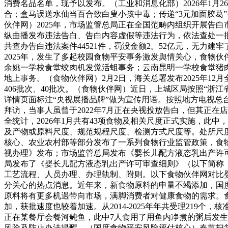
消费名品名单，现予以发布。（工业和消息化部）2026年1月2
合；盒马误送水仙当百合致白叟小孩中毒；传递“3元加面胶葛”
伙伴网）2025年，市场监管总局正在全国范畴内组织开展告
纵曲播发布违法告白、告白内容虚假等违法行为，依法查处一批儿
共查办告白违法案件44521件，罚没金额2。52亿元，无
2025年，发生了多起校园食物平安事务激发舆情关心，食物
余姚一学校食堂绞肉机发觉活蛆事务；云南昆明一学校食堂猪
地上事务。（食物伙伴网）2月2日，海关总署发布2025年1
406批次、40批次。（食物伙伴网）近日，上城区局按照“
详情页面标注“央视展播品牌”做为宣传用语。按照地方电视
拜访，当事人虽曾于2022年7月正在央视投放告白，但其正
全统计，2026年1月共有43项食物及相关尺度正式实施，此中，
及产物或原料尺度、规范规程尺度、检测方式尺度等。处所尺度
核心、农业农村部等部分发布了一系列食物行业监管政策，食
视办理》发布；市场监管总局发布《婴长儿配方液态乳出产许可
局发布了《婴长儿配方液态乳出产许可审查细则》（以下简称
工艺流程、人员办理、办理轨制、附则。以下食物伙伴网对比
分关心的热点消息。近年来，新食物原料的申量不竭添加，国
原料将有更多机遇带向市场，满脚消费者对健康食物的需求。食物
加，获批速度也较着加速。从2014-2025年年共受理219
正在某餐厅会餐河鲀鱼，此中7人食用了用鱼内净煮的粥后发生
风险及防止办法提醒。（国度食物平安风险评估核心）春节扫货