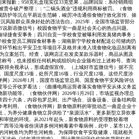
利来报歉；958克礼盒现实仅33克坚果，品牌回应：系经销商组
单被责令破产整理；：“二锅头酒业”违规利用商标被罚。（食物
近视防护等沉点平易近生范畴，峻厉冲击通俗食物疗效化宣传、操
沉风险群众亲身好处的违法告白。2025年，全国市场监管部分
（市说新语微信号）校园食物平安一曲是社会关心的热点问题。
上海绿捷食安事务；四川自贡一学校食堂被曝利用发臭猪肉事务；
学校食堂员工脚踩食材事务；湖南新宁学校食材配送公司猪肉扔
口监管环节检出平安卫生等项目不及格并未准入境食物化妆品别离有
传行为立案惩罚。经查，该网店正在发卖某款乐器时，商品从图及
述称号，也未授权任何机构或组织向企业颁布过上述称号。查询
商品获得央视承认，形成虚假宣传。（上城好市监微信号）据不完
%。国度尺度15项，处所尺度16项，行业尺度12项。这些尺度涉
）2026年1月，国度市场监管总局、国度食物平安风险评估
度等公开收罗看法；《曲播电商运营者落实食物平安从体义务监
功能等。（食物伙伴网）2026年1月29日，市场监视办理总
章四十六条，内容包罗总则、出产场合、设备设备、设备结构取
参考利用。（食物伙伴网）新食物原料的审批动态一曲是企业十
，为养分健康食物立异供给了“泉源活水”，更多新型立异炊事
和审批的环境。从2021年起头，新食物原料的受理数较着增
东、广西等沿海省份演讲多例河鲀毒素中毒病例，此中，某市12人
用的河鲀鱼均为野生河鲀鱼。为保障饮食平安取健康，现就相关
收下这份《过年避坑指南》，用计量学问守住你的年货和红包