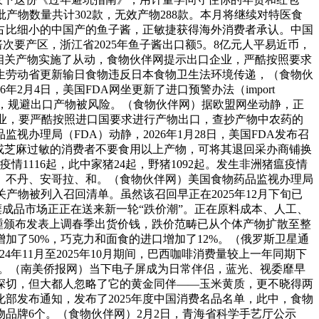
批产物数量共计302款，无效产物288款。本月将继续对特医食
占比细小的中国产的鱼子酱，正敏捷获得海外消费者承认。中国
要产区，浙江省2025年鱼子酱出口额5。8亿元人平易近币，
的相关产物实施了从动，食物伙伴网提示出口企业，严酷按照要求
生劳动省更新输日食物违反日本食物卫生法环境传递，（食物伙
月4日，美国FDA网坐更新了进口预警办法（import
口，规避出口产物被风险。（食物伙伴网）据欧盟网坐动静，正
口企业，要严酷按照进口国要求进行产物出口，查抄产物中农药的
理局（FDA）动静，2026年1月28日，美国FDA发布召
A对小麦或芝麻过敏的消费者不要食用以上产物，可将其退回采办商铺换
1116起，此中家猪24起，野猪1092起。发生非洲猪瘟疫情
、不丹、安哥拉、和。（食物伙伴网）美国食物药品监视办理局
物被列入召回清单。虽然该召回早正在2025年12月下旬已
本鱼糜成品市场正正在送来新一轮“跌价潮”。正在原料成本、人工、
企业，接踵颁布发表上调春季出货价钱，跌价范畴已从个体产物扩散至整
加了50%，巧克力和面食的进口增加了12%。（俄罗斯卫星通
年11月至2025年10月期间，巴西咖啡消费量较上一年同期下
200万袋。（南美侨报网）当下电子屏成为日常伴侣，蓝光、视委靡早
深切，但大都人忽略了它的黄金同伴——玉米黄质，更不晓得两
部发布通知，发布了2025年度中国消费名品名单，此中，食物
产物品牌6个。（食物伙伴网）2月2日，青海省科学手艺厅公示