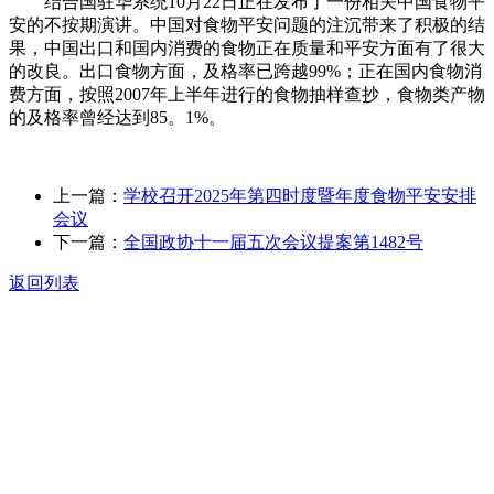
结合国驻华系统10月22日正在发布了一份相关中国食物平
安的不按期演讲。中国对食物平安问题的注沉带来了积极的结
果，中国出口和国内消费的食物正在质量和平安方面有了很大
的改良。出口食物方面，及格率已跨越99%；正在国内食物消
费方面，按照2007年上半年进行的食物抽样查抄，食物类产物
的及格率曾经达到85。1%。
上一篇：
学校召开2025年第四时度暨年度食物平安安排
会议
下一篇：
全国政协十一届五次会议提案第1482号
返回列表
关于我们
食品安全动态
食品安全知识
联系我们