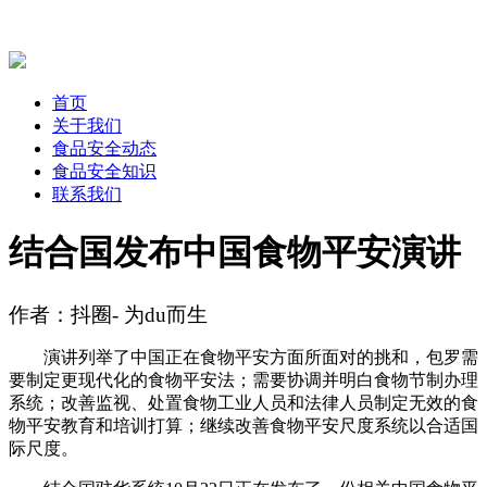
首页
关于我们
食品安全动态
食品安全知识
联系我们
结合国发布中国食物平安演讲
作者：抖圈- 为du而生
演讲列举了中国正在食物平安方面所面对的挑和，包罗需
要制定更现代化的食物平安法；需要协调并明白食物节制办理
系统；改善监视、处置食物工业人员和法律人员制定无效的食
物平安教育和培训打算；继续改善食物平安尺度系统以合适国
际尺度。