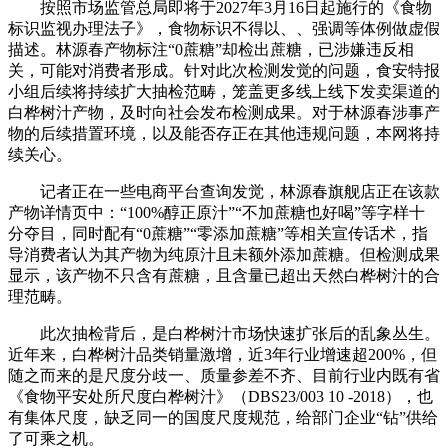
按照市场监管总局即将于2027年3月16日起施行的《食物
标识监视办理法子》，食物标识不得以、、强调等体例做虚假
描述。林源春产物标注“0蔗糖”却检出蔗糖，已涉嫌违反相
关，可能对消费者形成。针对此次检测发觉的问题，食安特报
小组后续将持续扩大抽检范畴，笼盖更多线上线下发卖渠道的
白桦树汁产物，及时向社会发布检测成果。对于林源春涉事产
物的后续措置环境，以及能否存正在其他违规问题，本网将持
续关心。
记者正在一些电商平台查询发觉，林源春旗舰店正在该款
产物详情页中：“100%醇正原汁”“不加蔗糖也好喝”等字样十
分夺目，同时配有“0蔗糖”“零添加蔗糖”等相关宣传话术，指
导消费者认为其产物为纯原汁且未额外添加蔗糖。但检测成果
显示，该产物不只含有蔗糖，且含量已超出天然白桦树汁的合
理范畴。
此次抽检背后，是白桦树汁市场快速扩张后的乱象丛生。
近年来，白桦树汁品类销量激增，近3年行业增速超200%，但
随之而来的是尺度分歧一、质量参差不齐、目前行业内既有省
《食物平安处所尺度白桦树汁》（DBS23/003 10 -2018），也
有集体尺度，缺乏同一的国度尺度规范，给部门企业“钻”供给
了可乘之机。