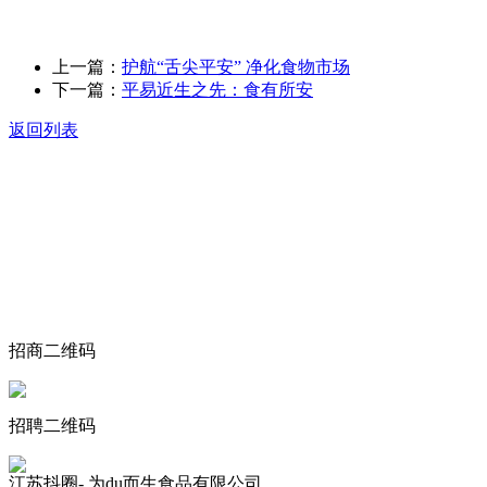
上一篇：
护航“舌尖平安” 净化食物市场
下一篇：
平易近生之先：食有所安
返回列表
关于我们
食品安全动态
食品安全知识
联系我们
招商二维码
招聘二维码
江苏抖圈- 为du而生食品有限公司