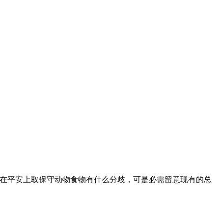
在平安上取保守动物食物有什么分歧，可是必需留意现有的总