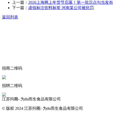
上一篇：
2026上海网上年货节启幕！第一批沉点勾当发布
下一篇：
虚假标注饮料标签 河南某公司被惩罚
返回列表
关于我们
食品安全动态
食品安全知识
联系我们
招商二维码
招聘二维码
江苏抖圈- 为du而生食品有限公司
© 版权 2024 江苏抖圈- 为du而生食品有限公司