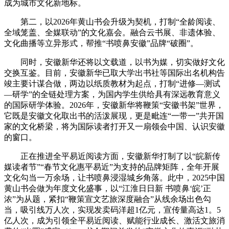
成为城市文化新地标。
第二，以2026年黄山书会升级为契机，打制“全龄阅读、
全域笼盖、全媒联动”的文化嘉会。融合云书展、非遗体验、
文化曲播等立异形式，帮推“书喷鼻安徽”品牌“破圈”。
同时，安徽新华还将以文载道，以书为媒，切实做好文化
交换互鉴。目前，安徽新华已取大学出书社等国际出名机构告
竣主要计谋合做，两边以纸质教材为起点，打制“进修—测试
—研学”的全链处理方案，为国内学生供给具有深远教育意义
的国际研学体验。2026年，安徽新华将鞭策“安徽书架”世界，
它既是安徽文化取出书的活泼展现，更是毗连“一带一”共开国
家的文化桥梁，将为国际读者打开又一扇领会中国、认识安徽
的窗口。
正在推进全平易近阅读方面，安徽新华打制了以“皖新传
媒读者节”“春节文化惠平易近”为支持的品牌矩阵，全年开展
文化勾当一万余场，让书喷鼻浸湿城乡角落。此中，2025中国
黄山书会做为年度文化盛事，以“江淮日日新 书喷鼻‘皖’正
浓”为从题，紧扣“鞭策宣文艺旅深度融合”从线余场出色勾
当，吸引线万人次，实现发卖码洋超1亿元，宣传量高达1。5
亿人次，成为引领全平易近阅读、赋能行业成长、激活文旅消