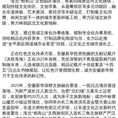
淮北“相有山”文创园区项目，将紧扣隋唐运河文化脉络，
规划扶植文化街区、文创市集、从题餐饮区等多元功能区，融
合非遗体验、艺术展演、夜经济等丰硕业态，打制集文化消
费、休闲文娱于一体的城市更新样板工程，帮力区域文旅升
级，努力铸就皖北文化新地标。
第五，通过形成立体化办事收集、锻制专业化办事系统、
供给精品化内容资本、打制品牌化阅读勾当，全力以赴推
进“全平易近阅读城市会客堂”扶植，让文化之光城市成长之。
正在红色文化传承方面，安徽新华投资拍摄的文献记载片
《决胜淮海》正在2025年首映，凭仗深挚的汗青底蕴取精巧的
制做水准，入选省级沉点选题、精品记载片十佳提案及“十四
五”沉点出书物规划。让红色汗青熠熠生辉，成为安徽新华努
力于文化传承的标记性。
2025年，安徽新华深耕文旅融合赛道，一批沉点项目接连
落地，为财产成长注入新活力。合肥“北幻城”儿童乐土运营
后，欢迎旅客约20万人次，成为亲子文旅新地标；成功中标黄
山徽艺小镇运营项目，协同举办长三角表演买卖会暨大黄山创
意嘉韶华，非遗大师特色馆正式开馆，让非遗文化正在新时代
焕发重生；淮北“相有山”文商旅街区入选长三角文旅财产严沉