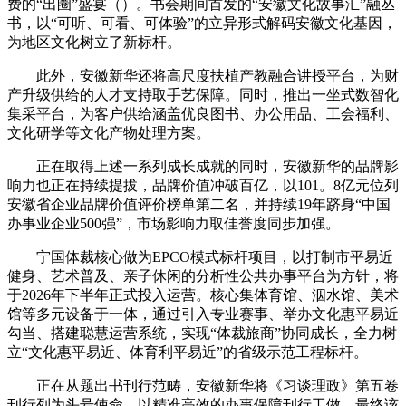
费的“出圈”盛宴（）。书会期间首发的“安徽文化故事汇”融丛
书，以“可听、可看、可体验”的立异形式解码安徽文化基因，
为地区文化树立了新标杆。
此外，安徽新华还将高尺度扶植产教融合讲授平台，为财
产升级供给的人才支持取手艺保障。同时，推出一坐式数智化
集采平台，为客户供给涵盖优良图书、办公用品、工会福利、
文化研学等文化产物处理方案。
正在取得上述一系列成长成就的同时，安徽新华的品牌影
响力也正在持续提拔，品牌价值冲破百亿，以101。8亿元位列
安徽省企业品牌价值评价榜单第二名，并持续19年跻身“中国
办事业企业500强”，市场影响力取佳誉度同步加强。
宁国体裁核心做为EPCO模式标杆项目，以打制市平易近
健身、艺术普及、亲子休闲的分析性公共办事平台为方针，将
于2026年下半年正式投入运营。核心集体育馆、泅水馆、美术
馆等多元设备于一体，通过引入专业赛事、举办文化惠平易近
勾当、搭建聪慧运营系统，实现“体裁旅商”协同成长，全力树
立“文化惠平易近、体育利平易近”的省级示范工程标杆。
正在从题出书刊行范畴，安徽新华将《习谈理政》第五卷
刊行列为头号使命，以精准高效的办事保障刊行工做，最终该