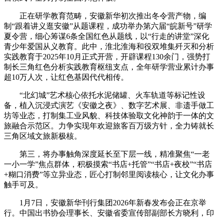
正在研学教育范畴，安徽新华初次推出冬令营产物，编
制“跟着讲义逛安徽”从题课程，成功举办第六届“皖新号”研学
夏令营，细心筹谋6条全国红色从题线，以“行走的讲堂”深化
青少年爱国从义教育。此中，淮北淮海和役双堆集歼灭和分析
实践教育于2025年10月正式开营，开辟课程130余门，强势打
制长三角红色分析实践教育枢纽支点，全年研学营业累计办事
超10万人次，让红色基因代代相传。
“北幻城”艺术核心依托水泥储罐、火车轨道等标记性设
备，植入沉浸式演艺《安徽之夜》、数字艺术展、非遗手做工
坊等业态，打制集工业风貌、科技体验取文化神韵于一体的文
旅融合示范区。力争实现年欢迎旅客百万级方针，全力铸就长
三角区域文旅新极核。
第三，将办事触角深度延长至下层一线，精准聚焦“一老
一小一学”焦点群体，积极摸索“书店+托管”“书店+夜校”“书店
+糊口消费”等立异业态，匠心打制邻里阅读核心，让文化办事
触手可及。
1月7日，安徽新华刊行集团2026年新春发布会正在京举
行。中国出书协会理事长、安徽省委宣传部副部长方晓利，印