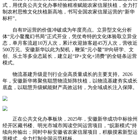
式，用优良公共文化办事经验精准赋能农家信屋扶植，全力打
制农村思惟文化扶植新高地，书写全国农家信屋运营的“新华
标杆”。
自有IP运营的价值冲破成为年度亮点。立异型文化分析
体“元小鳌魔幻书局”正式开业，凭仗奇特的文化体验取立异业
态，单月客流超10万人次，累计欢迎旅客超45万人次，营收近
500万元。安徽新华以此为契机，鞭策“元小鳌”IP向研学、文
创、乐土等多业态延长，建立起“IP+文化+消费”的全链条运营
模式。
物流基建升级是刊行企业高质量成长的主要支持。2026
年，安徽新华将聚焦聪慧物流矩阵扶植，以物流基建夯实成长
底盘，以聪慧升级赋能财产高效运转，为全域成长注入保障。
正在公共文化办事板块，2025年，安徽新华成功中标徐州
经开区藏书楼、明光市城市阅读空间运营项目，“皖新模式”持
续向外输出；同时中标安徽省农家信屋项目，积极摸索新型运
营模式，全力打制全国示范样板。