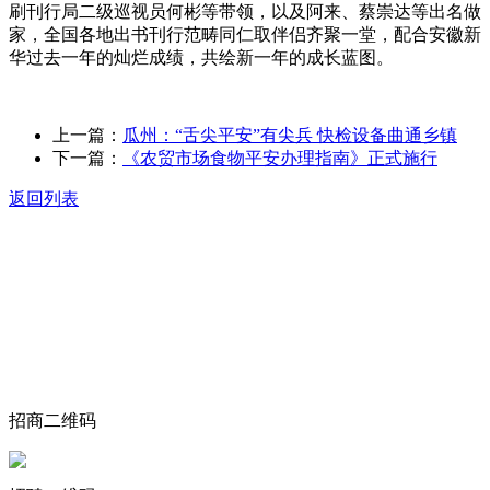
刷刊行局二级巡视员何彬等带领，以及阿来、蔡崇达等出名做
家，全国各地出书刊行范畴同仁取伴侣齐聚一堂，配合安徽新
华过去一年的灿烂成绩，共绘新一年的成长蓝图。
上一篇：
瓜州：“舌尖平安”有尖兵 快检设备曲通乡镇
下一篇：
《农贸市场食物平安办理指南》正式施行
返回列表
关于我们
食品安全动态
食品安全知识
联系我们
招商二维码