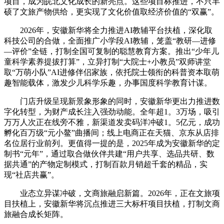
项目，成为皖北文化成长的新亮点。这些项目标推进，不只丰
硕了文旅产物供给，更实现了文化价值取经济价值的“双赢”。
2026年，安徽新华将全力推进AI教辅平台扶植，深化取
科技公司的合做，全面推广小学段AI教辅，笼盖“教研—进修
—评价”全链，打制全国可复制的聪慧教育方案。推出“少年儿
童科学素养提拔打算”，立异打制“大院士+小教员”双师讲堂
取“万萌小队”AI进修伴侣家族，依托院士领衔的科普资本取萌
趣智能载体，激发少儿科学乐趣，办事国度科学教育计谋。
门店升级呈现新景象形象的同时，安徽新华更出力推进数
字化转型，为财产成长注入强劲动能。全年超1。3万场，吸引
万万人次正在线旁不雅，新渠道发卖码洋冲破1。5亿元，成功
孵化百万级“元小鳌”曲播间；线上电商正在天猫、京东从店排
名位居行业前列。更值得一提的是，2025年成为安徽新华的定
制书“元年”，通过取合做伙伴共建“用户共享、选品共研、数
据共通”的产物定制模式，打制百款月销超千套的精品，实
现“社店共赢”。
业态立异谋冲破，文商旅融启新篇。2026年，正在文旅项
目扶植上，安徽新华将沉点推进三大标杆项目扶植，打制文商
旅融合成长矩阵。