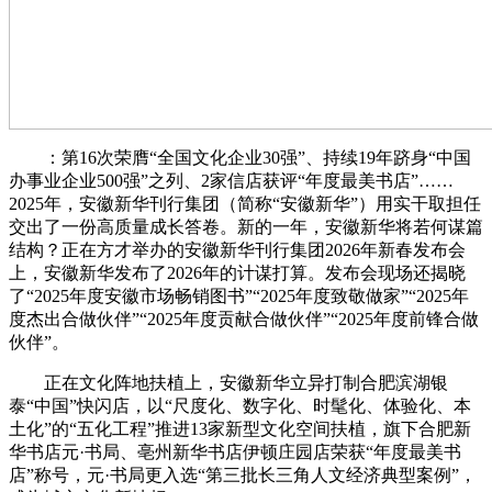
：第16次荣膺“全国文化企业30强”、持续19年跻身“中国
办事业企业500强”之列、2家信店获评“年度最美书店”……
2025年，安徽新华刊行集团（简称“安徽新华”）用实干取担任
交出了一份高质量成长答卷。新的一年，安徽新华将若何谋篇
结构？正在方才举办的安徽新华刊行集团2026年新春发布会
上，安徽新华发布了2026年的计谋打算。发布会现场还揭晓
了“2025年度安徽市场畅销图书”“2025年度致敬做家”“2025年
度杰出合做伙伴”“2025年度贡献合做伙伴”“2025年度前锋合做
伙伴”。
正在文化阵地扶植上，安徽新华立异打制合肥滨湖银
泰“中国”快闪店，以“尺度化、数字化、时髦化、体验化、本
土化”的“五化工程”推进13家新型文化空间扶植，旗下合肥新
华书店元·书局、亳州新华书店伊顿庄园店荣获“年度最美书
店”称号，元·书局更入选“第三批长三角人文经济典型案例”，