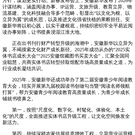
方针，谋划更实行动。新春发布会上，安徽新华发布了2026年
计谋结构，涵盖阅读办事、IP运营、文旅升级、教育立异、物
流基建、文化科技融合等多个范畴，彰显出“以文化为根、以
立异为翼”的成长思，以及推进文化强省扶植的果断担任。安
徽新华将以初心践，以实干建根底，持续织密织牢全平易近阅
读办事矩阵，让书喷鼻浸湿江淮大地。
正在出书刊行财产转型升级的海潮中，安徽新华以立异为
翼，不竭摸索文化财产成长新径。2025年成功从办的“2025实
体书店成长大会”“2025安徽馆藏图书买卖大会”，汇聚全国同
业聪慧，共商实体书店转型径取馆配市场高质量成长之道，为
行业成长凝结共识。
2025年，安徽新华还成功举办了第二届安徽青少年阅读教
育大会，结实开展第九届校园读书创做勾当暨“阅读名师领航
打算”，帮力安徽青少年阅读教育高质量成长，为青少年成长
铺就书喷鼻之。
第一，按照“尺度化、数字化、时髦化、体验化、本土
化”的尺度，全面推进实体书店升级工程，让文化空间焕发全
新活力。
第四，持续深耕农家信屋提质增效工程，立异营业运营模