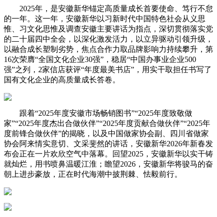
2025年，是安徽新华锚定高质量成长首要使命、笃行不怠
的一年。这一年，安徽新华以习新时代中国特色社会从义思
惟、习文化思惟及调查安徽主要讲话为指点，深切贯彻落实党
的二十届四中全会，以深化激发活力，以立异驱动引领升级，
以融合成长塑制劣势，焦点合作力取品牌影响力持续攀升，第
16次荣膺“全国文化企业30强”，稳居“中国办事业企业500
强”之列，2家信店获评“年度最美书店”，用实干取担任书写了
国有文化企业的高质量成长答卷。
跟着“2025年度安徽市场畅销图书”“2025年度致敬做
家”“2025年度杰出合做伙伴”“2025年度贡献合做伙伴”“2025年
度前锋合做伙伴”的揭晓，以及中国做家协会副、四川省做家
协会阿来情实意切、文采斐然的讲话，安徽新华2026年新春发
布会正在一片欢欣空气中落幕。回望2025，安徽新华以实干铸
就灿烂，用书喷鼻温暖江淮；瞻望2026，安徽新华将骏马的奋
朝上进步豪放，正在时代海潮中披荆棘、怯毅前行。